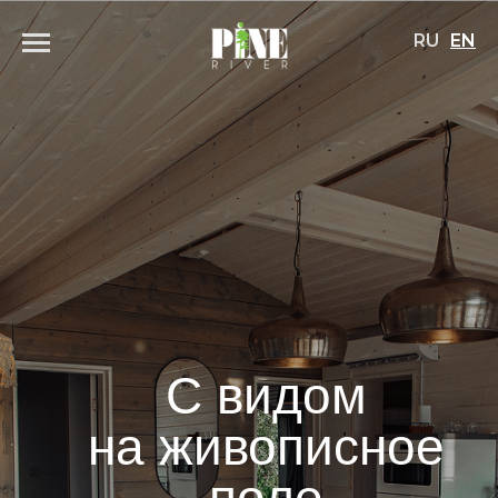
RU
EN
С видом
на живописное