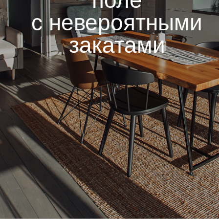
поле
с невероятными
закатами