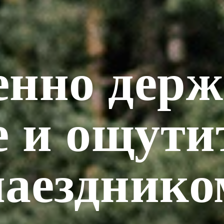
енно держ
е и ощути
наезднико