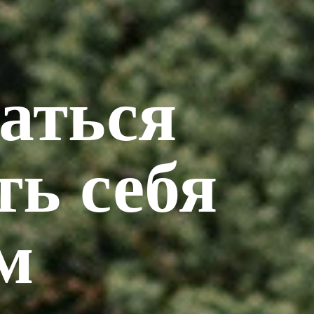
аться
ть себя
м