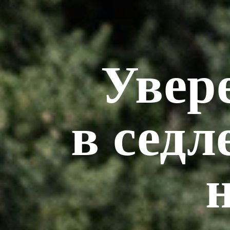
Увер
в седл