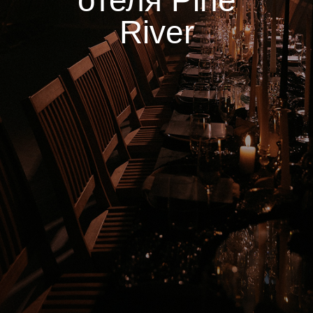
отеля Pine
River